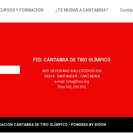
CURSOS Y FORMACION
¿TE MUDAS A CANTABRIA?
Conta
FED. CÁNTABRA DE TIRO OLÍMPICO
AVD. SEVERIANO BALLESTEROS S/N
39004 - SANTANDER - CANTABRIA
e-mail: fcto@fcto.org
Tfno 942 290 092
ERACIÓN CÁNTABRA DE TIRO OLÍMPICO - POWERED BY
RIDON